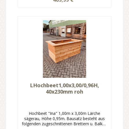
0,78m Kranz, 2 Stück 50x100mm ca. 0,80m
untere Latte Kranz, 2 Pakete Schrauben
Edelstahl 5x80mm, Skizze für den
Zusammenbau. Die Bretter für den oberen
Kranz müssen vom Kunden zugeschnitten
werden.
LHochbeet1,00x3,00/0,96H,
40x230mm roh
Hochbeet "Ina" 1,00m x 3,00m Lärche
sägerau, Höhe 0,95m. Bausatz besteht aus
folgenden zugeschnittenen Brettern u. Balken
inkl. Schrauben: 8 Stück 40x230mm 2,98m