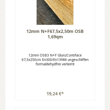
12mm N+F67,5x2,50m OSB
1,69qm
12mm OSB3 N+F GlunzContiface
67,5x250cm En300/En13986 ungeschliffen
formaldehydfrei verleimt
19,24 €*