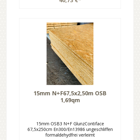
15mm N+F67,5x2,50m OSB
1,69qm
15mm OSB3 N+F GlunzContiface
67,5x250cm En300/En13986 ungeschliffen
formaldehydfrei verleimt