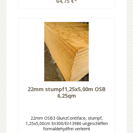
64,75 €*
22mm stumpf1,25x5,00m OSB
6,25qm
22mm OSB3 GlunzContiface, stumpf,
1,25x5,00cm En300/En13986 ungeschliffen
formaldehydfrei verleimt