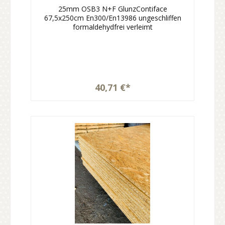
25mm OSB3 N+F GlunzContiface
67,5x250cm En300/En13986 ungeschliffen
formaldehydfrei verleimt
40,71 €*