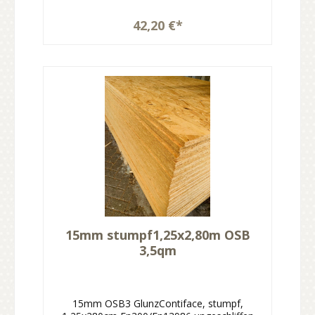
42,20 €*
15mm stumpf1,25x2,80m OSB
3,5qm
15mm OSB3 GlunzContiface, stumpf,