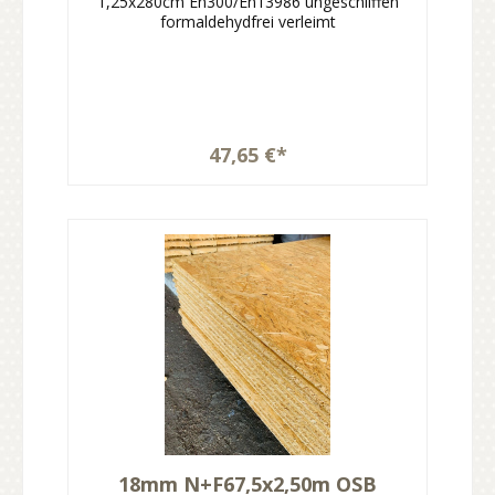
1,25x280cm En300/En13986 ungeschliffen
formaldehydfrei verleimt
47,65 €*
18mm N+F67,5x2,50m OSB