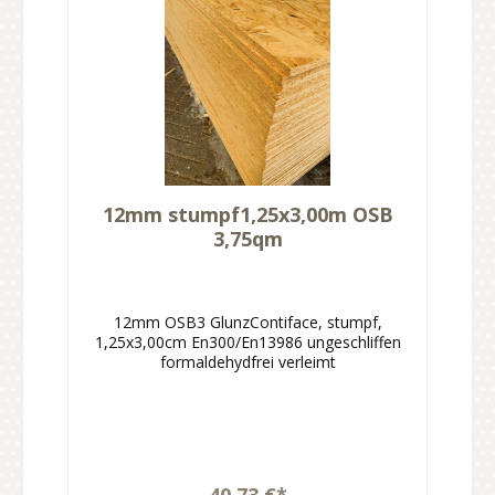
12mm stumpf1,25x3,00m OSB
3,75qm
12mm OSB3 GlunzContiface, stumpf,
1,25x3,00cm En300/En13986 ungeschliffen
formaldehydfrei verleimt
40,73 €*