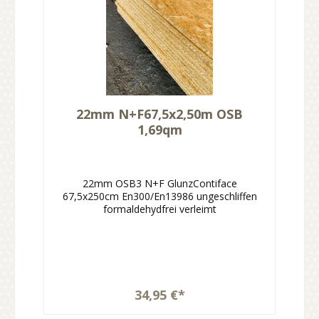
22mm N+F67,5x2,50m OSB
1,69qm
22mm OSB3 N+F GlunzContiface
67,5x250cm En300/En13986 ungeschliffen
formaldehydfrei verleimt
34,95 €*