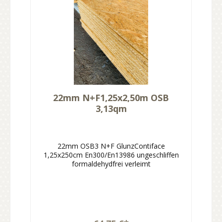
22mm N+F1,25x2,50m OSB
3,13qm
22mm OSB3 N+F GlunzContiface
1,25x250cm En300/En13986 ungeschliffen
formaldehydfrei verleimt