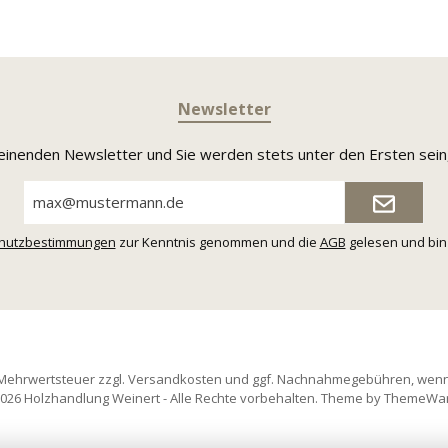
Newsletter
heinenden Newsletter und Sie werden stets unter den Ersten sei
E-
Mail-
Adresse*
hutzbestimmungen
zur Kenntnis genommen und die
AGB
gelesen und bin 
. Mehrwertsteuer zzgl.
Versandkosten
und ggf. Nachnahmegebühren, wenn
026 Holzhandlung Weinert - Alle Rechte vorbehalten. Theme by
ThemeWa