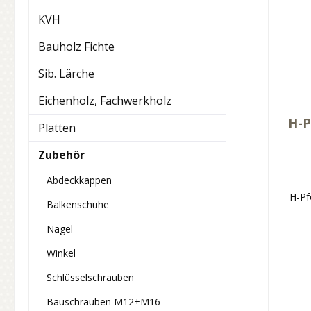
KVH
Bauholz Fichte
Sib. Lärche
Eichenholz, Fachwerkholz
H-P
Platten
Zubehör
Abdeckkappen
H-Pf
Balkenschuhe
Nägel
Winkel
Schlüsselschrauben
Bauschrauben M12+M16