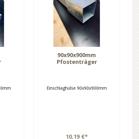
m
90x90x900mm
r
Pfostenträger
900mm
Einschlaghülse 90x90x900mm
10,19 €*