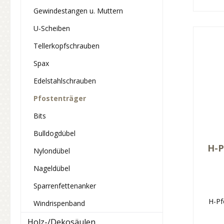
Gewindestangen u. Muttern
U-Scheiben
Tellerkopfschrauben
Spax
Edelstahlschrauben
Pfostenträger
Bits
Bulldogdübel
H-P
Nylondübel
Nageldübel
Sparrenfettenanker
H-Pf
Windrispenband
Holz-/Dekosäulen