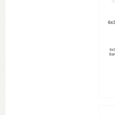
6x
6x
Ban