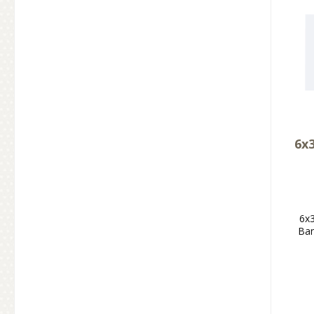
6x
6x
Ban