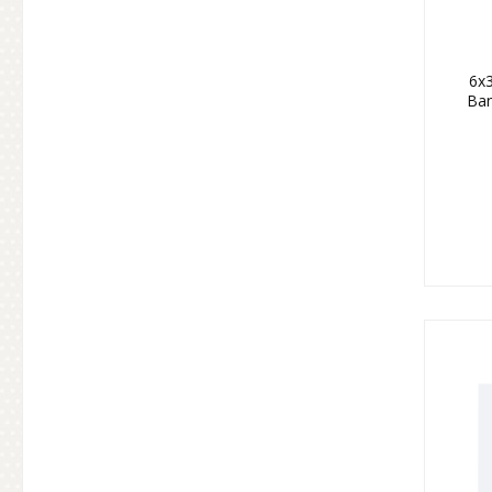
6x
Ban